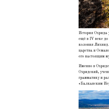
История Охрида 
ещё в IV веке до
колония Лихнид.
царства и Осман
его настоящим м
Именно в Охриде
Охридский, учен
грамматику и ра
«Балканским Иер