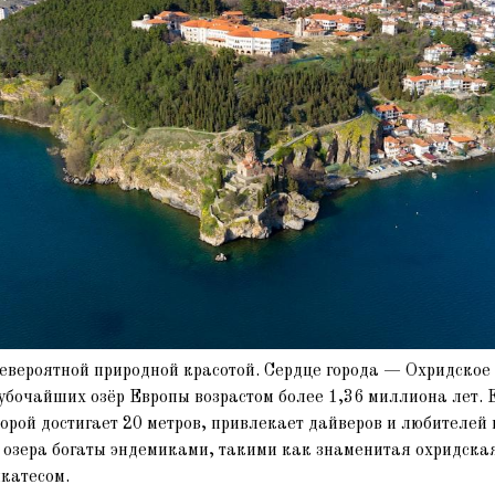
евероятной природной красотой. Сердце города — Охридское о
убочайших озёр Европы возрастом более 1,36 миллиона лет. Е
орой достигает 20 метров, привлекает дайверов и любителей
ы озера богаты эндемиками, такими как знаменитая охридска
катесом.