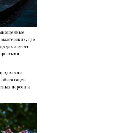
 вымощенные
мастерских, где
ощадях звучат
 простыми
 пределами
, обитающей
атных персон и