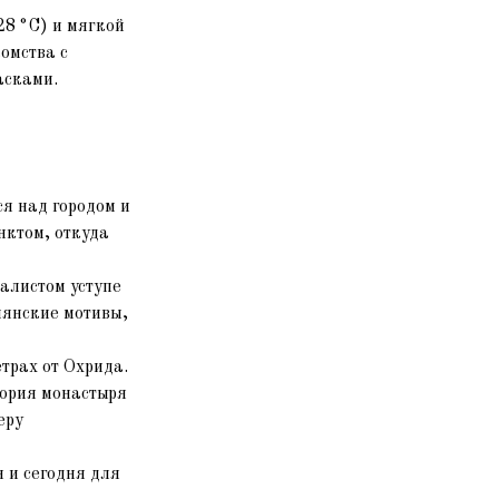
8 °C) и мягкой
омства с
асками.
я над городом и
нктом, откуда
алистом уступе
мянские мотивы,
трах от Охрида.
тория монастыря
еру
 и сегодня для