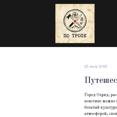
25 июля 2025
Путешест
Город Охрид, ра
поистине можно 
богатый культуро
атмосферой, спо