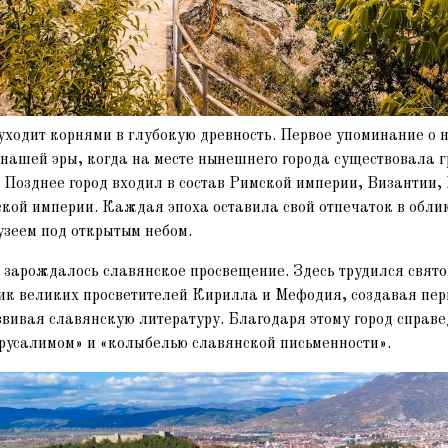
уходит корнями в глубокую древность. Первое упоминание о 
 нашей эры, когда на месте нынешнего города существовала 
 Позднее город входил в состав Римской империи, Византии,
ской империи. Каждая эпоха оставила свой отпечаток в облик
узеем под открытым небом.
 зарождалось славянское просвещение. Здесь трудился свят
ик великих просветителей Кирилла и Мефодия, создавая пе
звивая славянскую литературу. Благодаря этому город справ
усалимом» и «колыбелью славянской письменности».