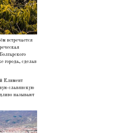
нём встречается
греческая
 Болгарского
е города, сделав
ой Климент
рвую славянскую
едливо называют