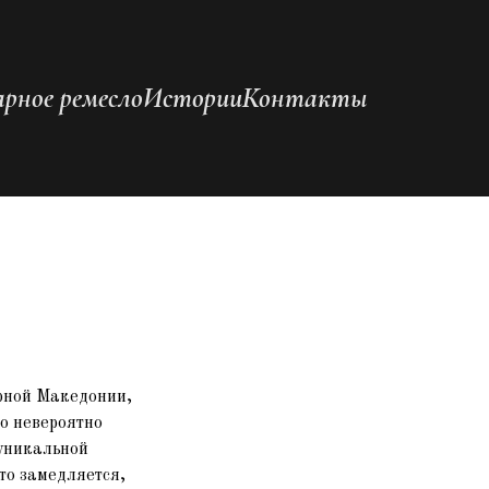
рное ремесло
Истории
Контакты
ерной Македонии,
о невероятно
 уникальной
то замедляется,