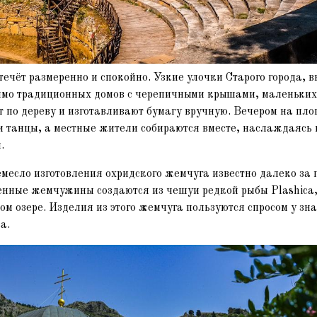
течёт размеренно и спокойно. Узкие улочки Старого города,
имо традиционных домов с черепичными крышами, маленьких 
т по дереву и изготавливают бумагу вручную. Вечером на пл
и танцы, а местные жители собираются вместе, наслаждаясь
.
месло изготовления охридского жемчуга известно далеко за
венные жемчужины создаются из чешуи редкой рыбы Plashica
ом озере. Изделия из этого жемчуга пользуются спросом у зн
а.