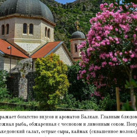
ражает богатство вкусов и ароматов Балкан. Главным блюдом
ежная рыба, обжаренная с чесноком и лимонным соком. Поп
кедонский салат, острые сыры, каймак (сквашенное молоко