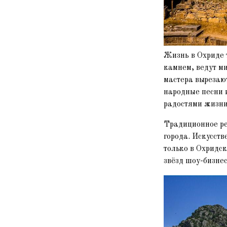
Жизнь в Охриде 
камнем, ведут м
мастера вырезаю
народные песни 
радостями жизни
Традиционное ре
города. Искусст
только в Охридск
звёзд шоу-бизнес