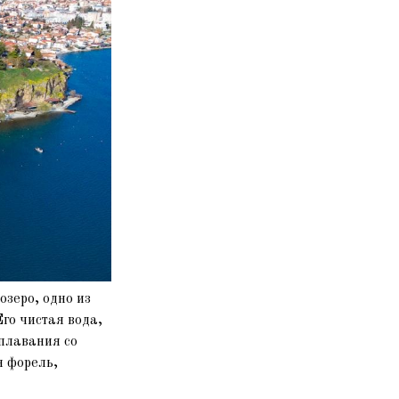
зеро, одно из
го чистая вода,
 плавания со
я форель,