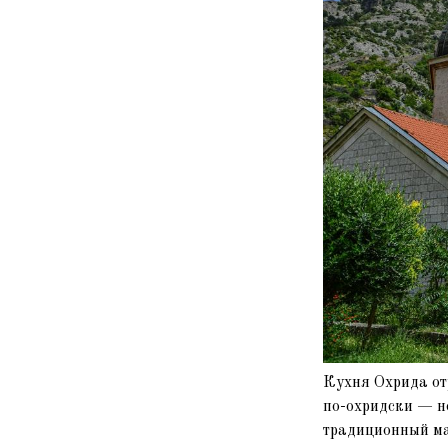
Кухня Охрида от
по-охридски — н
традиционный ма