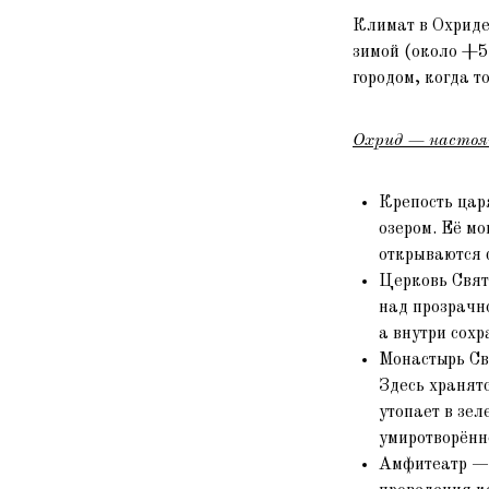
Климат в Охриде
зимой (около +5
городом, когда т
Охрид — настоя
Крепость цар
озером. Её м
открываются 
Церковь Свят
над прозрачн
а внутри сох
Монастырь Св
Здесь хранят
утопает в зел
умиротворённ
Амфитеатр — д