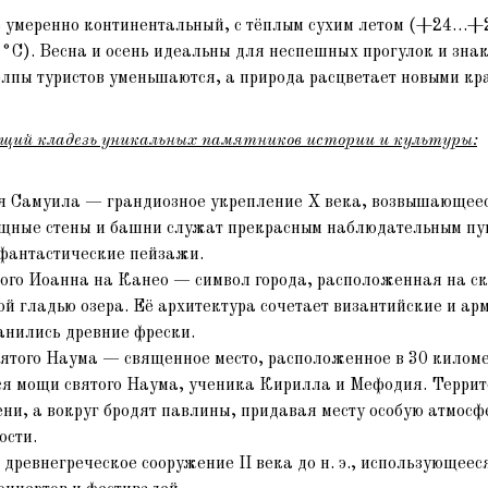
 умеренно континентальный, с тёплым сухим летом (+24…+2
 °C). Весна и осень идеальны для неспешных прогулок и знак
олпы туристов уменьшаются, а природа расцветает новыми кр
щий кладезь уникальных памятников истории и культуры:
я Самуила — грандиозное укрепление X века, возвышающеес
ощные стены и башни служат прекрасным наблюдательным пу
фантастические пейзажи.
ого Иоанна на Канео — символ города, расположенная на ск
ой гладью озера. Её архитектура сочетает византийские и ар
ранились древние фрески.
ятого Наума — священное место, расположенное в 30 киломе
ся мощи святого Наума, ученика Кирилла и Мефодия. Терри
ени, а вокруг бродят павлины, придавая месту особую атмосф
ости.
ревнегреческое сооружение II века до н. э., использующееся