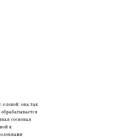
 еловой: она так
 обрабатывается
нная сосновая
ной к
 волокнами