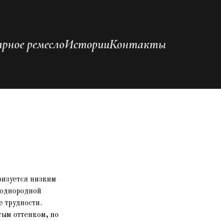
рное ремесло
Истории
Контакты
ризуется низким
 однородной
е трудности.
ым оттенком, но