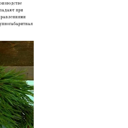
оизводстве
ыпадают при
аправлениями
рупногабаритная