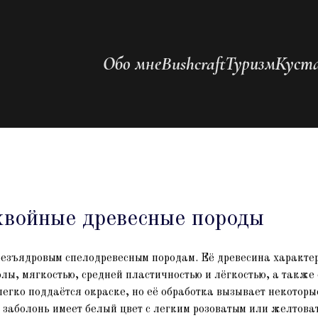
Обо мне
Bushcraft
Туризм
Куста
хвойные древесные породы
безъядровым спелодревесным породам. Её древесина характе
лы, мягкостью, средней пластичностью и лёгкостью, а также
легко поддаётся окраске, но её обработка вызывает некоторы
заболонь имеет белый цвет с легким розоватым или желтоват