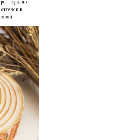
ро – красно-
 оттенок и
ловой.