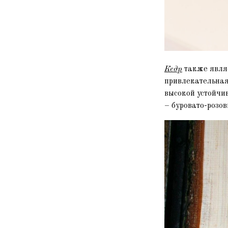
Кедр
также являе
привлекательная 
высокой устойчив
– буровато-розо