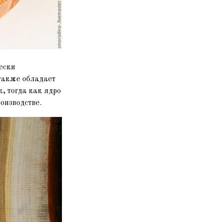
ески
 также обладает
, тогда как ядро
оизводстве.