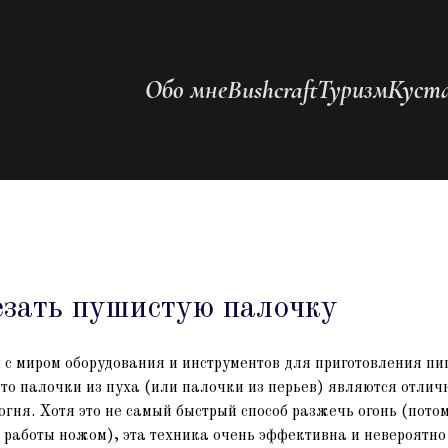
Обо мне
Bushcraft
Туризм
Куста
езать пушистую палочку
 с миром оборудования и инструментов для приготовления п
 что палочки из пуха (или палочки из перьев) являются отли
гня. Хотя это не самый быстрый способ разжечь огонь (потом
 работы ножом), эта техника очень эффективна и невероятно