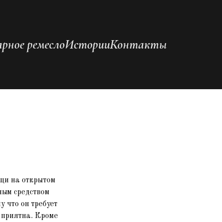
рное ремесло
Истории
Контакты
ищи на открытом
чным средством
у что он требует
 приятна. Кроме