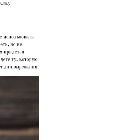
алку:
е использовать
еть, но не
ам придется
дете ту, которую
т для вырезания.