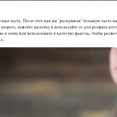
сная часть. После того как вы "распушили" большую часть п
 хворост, зажгите палочку и используйте ее для розжига кос
о в огонь или использовать в качестве факела, чтобы разжеч
х.